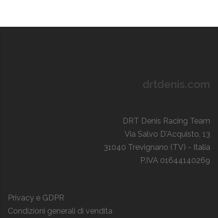
drtdenis.com
DRT Denis Racing Team
Via Salvo D'Acquisto, 13
31040 Trevignano (TV) - Italia
P.IVA 01644140269
Privacy e GDPR
Condizioni generali di vendita