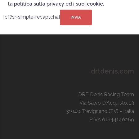
la politica sulla privacy ed i suoi cookie.
[cf7sr-simple-recaptcha]
drtdenis.com
DRT Denis Racing Team
Via Salvo D'Acquisto, 13
31040 Trevignano (TV) - Italia
P.IVA 01644140269