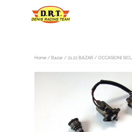
Vai
al
contenuto
Home
/
Bazar
/
21.22 BAZAR
/
OCCASIONI SIC