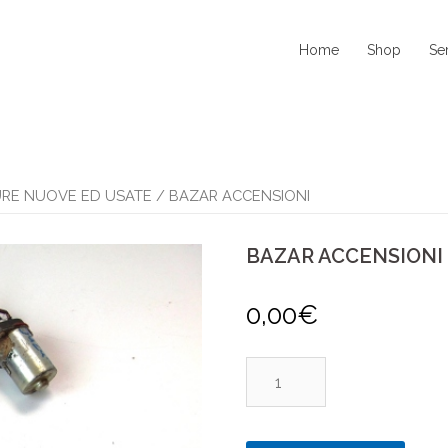
Home
Shop
Se
URE NUOVE ED USATE
/ BAZAR ACCENSIONI
BAZAR ACCENSIONI
0,00
€
BAZAR
ACCENSIONI
quantità