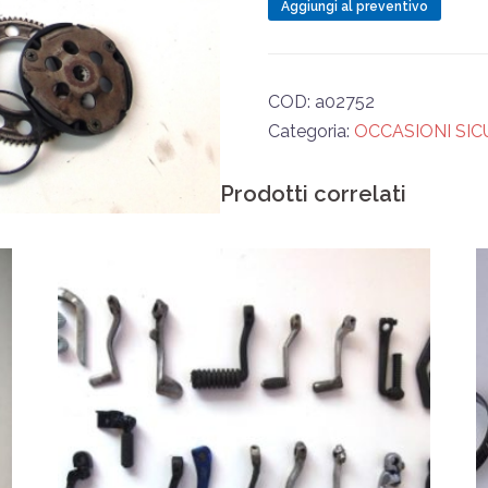
Aggiungi al preventivo
COD:
a02752
Categoria:
OCCASIONI SI
Prodotti correlati