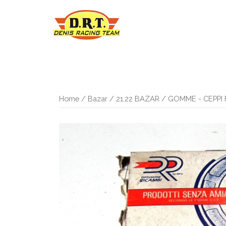
Vai
al
contenuto
Home
/
Bazar
/
21.22 BAZAR
/
GOMME - CEPPI 