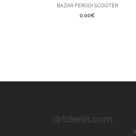
BAZAR FERODI SCOOTER
0,00
€
drtdenis.com
3