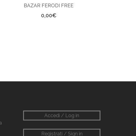
BAZAR FERODI FREE
0,00
€
Accedi / Log in
a
Registrati / Sign in