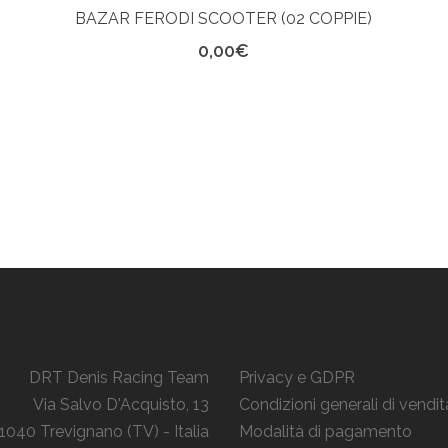
BAZAR FERODI SCOOTER (02 COPPIE)
0,00
€
DRT Denis Racing Team
Privacy e GDPR
Via Salvo D'Acquisto, 13
Condizioni generali di vendit
1040 Trevignano (TV) - Italia
Modalità di pagamento