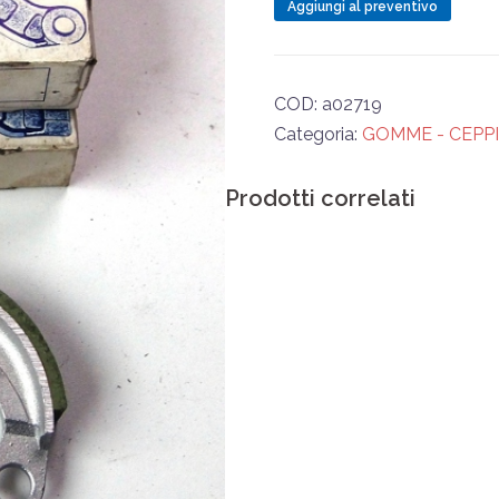
quantità
Aggiungi al preventivo
COD:
a02719
Categoria:
GOMME - CEPPI
Prodotti correlati