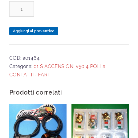
S
CABLAGGIO
50
R.N.L
Aggiungi al preventivo
quantità
COD:
a01464
Categoria:
01 S ACCENSIONI v50 4 POLI a
CONTATTI- FARI
Prodotti correlati