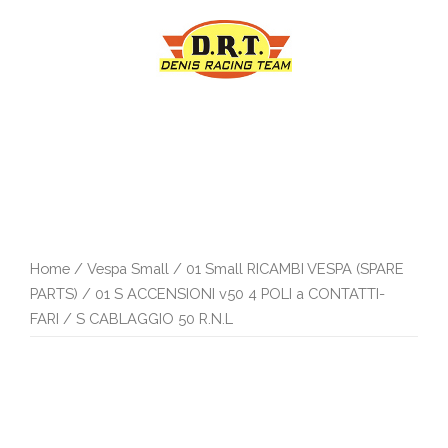
Vai
al
contenuto
Home
/
Vespa Small
/
01 Small RICAMBI VESPA (SPARE
PARTS)
/
01 S ACCENSIONI v50 4 POLI a CONTATTI-
FARI
/ S CABLAGGIO 50 R.N.L