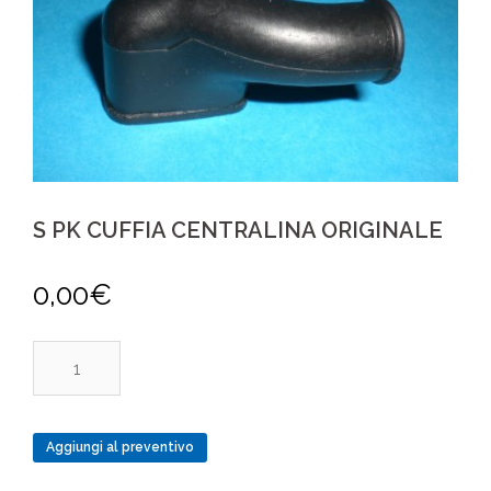
S PK CUFFIA CENTRALINA ORIGINALE
0,00
€
S
PK
CUFFIA
CENTRALINA
Aggiungi al preventivo
ORIGINALE