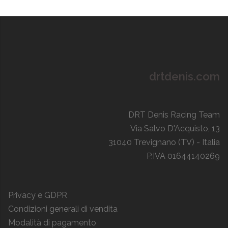
drtdenis.com
DRT Denis Racing Team
Via Salvo D'Acquisto, 13
31040 Trevignano (TV) - Italia
P.IVA 01644140269
Privacy e GDPR
Condizioni generali di vendita
Modalità di pagamento