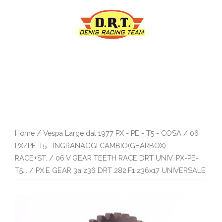
Vai
al
contenuto
Home
/
Vespa Large dal 1977 PX - PE - T5 - COSA
/
06
PX/PE-T5... INGRANAGGI CAMBIO(GEARBOX)
RACE+ST.
/
06 V GEAR TEETH RACE DRT UNIV. PX-PE-
T5...
/ PX.E GEAR 3a z36 DRT 282.F1 z36x17 UNIVERSALE