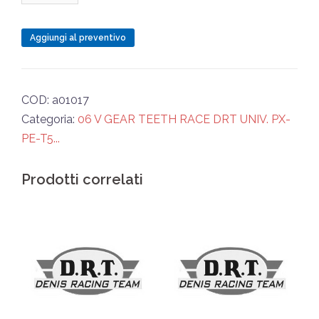
3a
z36
Aggiungi al preventivo
DRT
282.F1
z36x17
COD:
a01017
UNIVERSALE
Categoria:
06 V GEAR TEETH RACE DRT UNIV. PX-
quantità
PE-T5...
Prodotti correlati