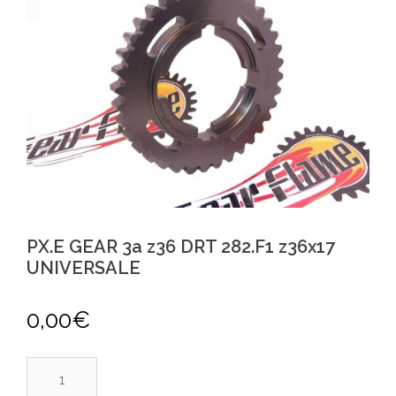
PX.E GEAR 3a z36 DRT 282.F1 z36x17
UNIVERSALE
0,00
€
PX.E
GEAR