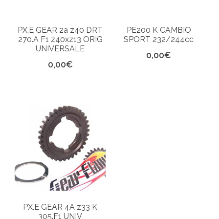
PX.E GEAR 2a z40 DRT
PE200 K CAMBIO
270.A F1 z40xz13 ORIG
SPORT 232/244cc
UNIVERSALE
0,00
€
0,00
€
PX.E GEAR 4A z33 K
305.F1 UNIV