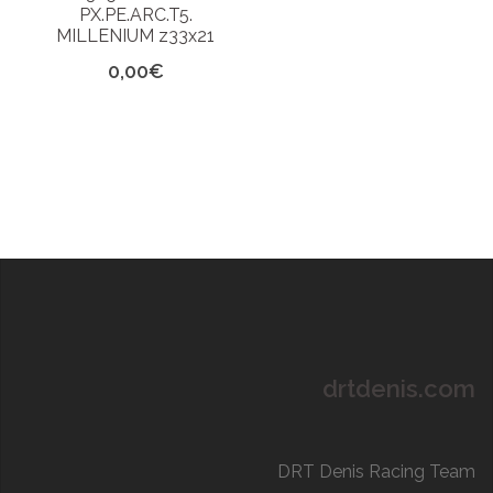
PX.PE.ARC.T5.
MILLENIUM z33x21
0,00
€
drtdenis.com
DRT Denis Racing Team