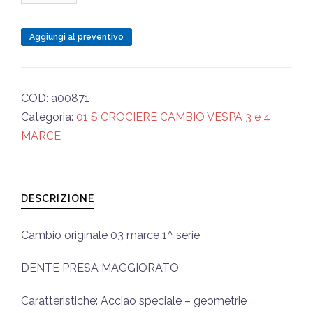
CROCIERA
276
Aggiungi al preventivo
03m
2
BRACCI
COD:
a00871
50
Categoria:
01 S CROCIERE CAMBIO VESPA 3 e 4
1a
MARCE
SERIE
quantità
DESCRIZIONE
Cambio originale 03 marce 1^ serie
DENTE PRESA MAGGIORATO
Caratteristiche: Acciao speciale – geometrie