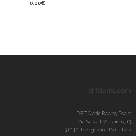
0,00
€
drtdenis.com
DRT Denis Racing Team
Via Salvo D'Acquisto, 13
31040 Trevignano (TV) - Italia