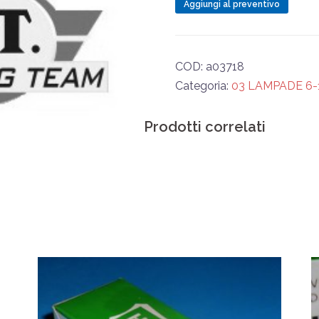
TUTTOVETRO
Aggiungi al preventivo
quantità
COD:
a03718
Categoria:
03 LAMPADE 6-
Prodotti correlati