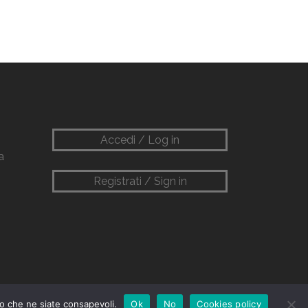
Accedi / Log in
a
Registrati / Sign in
mo che ne siate consapevoli.
Ok
No
Cookies policy