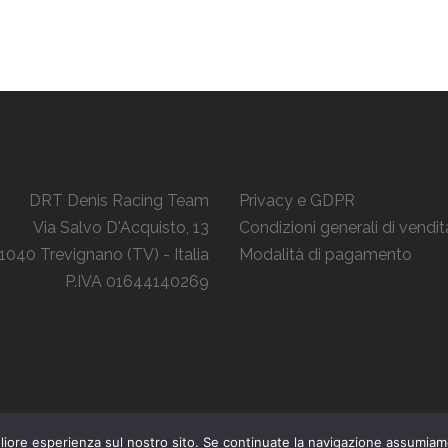
DRT Denis Racing Team
Privacy e GDPR
Via Salvo D'Acquisto, 13
Condizioni generali di vendit
1040 Trevignano (TV) - Italia
Modalità di pagamento
P.IVA 01644140269
igliore esperienza sul nostro sito. Se continuate la navigazione assumia