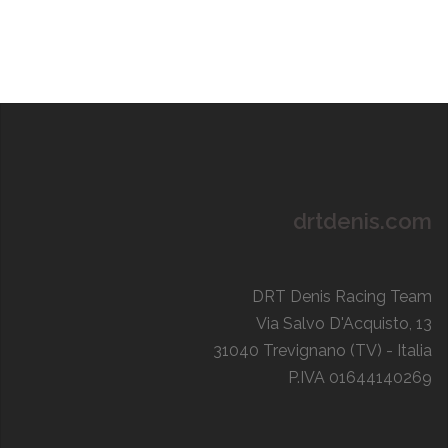
drtdenis.com
DRT Denis Racing Team
Via Salvo D'Acquisto, 13
31040 Trevignano (TV) - Italia
P.IVA 01644140269