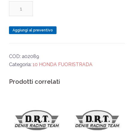
H
PIGNONE
PRIMARIA
FRIZIONE
Aggiungi al preventivo
quantità
COD:
a02089
Categoria:
10 HONDA FUORISTRADA
Prodotti correlati