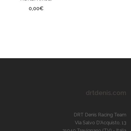
0,00
€
drtdenis.com
DRT Denis Racing Team
Via Salvo D'Acquisto, 13
31040 Trevignano (TV) - Italia